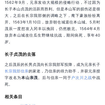
1562年9月，元亲发动大规模的侵略行动，不过因为
长子本山贞茂的活跃而胜利。但是本山军的损伤还是很
大，之后在长宗我部侧的调略之下，麾下豪族纷纷离
开。1563年1月10日，放弃朝仓城退往本山城。5月时
茂辰一度想攻入冈丰以挽回，仍然败北。1564年4月
放弃本山城改往瓜生野继续抗战，期间病死，享年40
岁。
长子贞茂的去落
之后茂辰的长男贞茂向长宗我部军投降，成为元亲长子
长宗我部信亲
的家老，乃信亲的得力助手，并获元亲授
字改名为
本山亲茂
。后与信亲一同于
户次川之战
中战
死。
相关条目