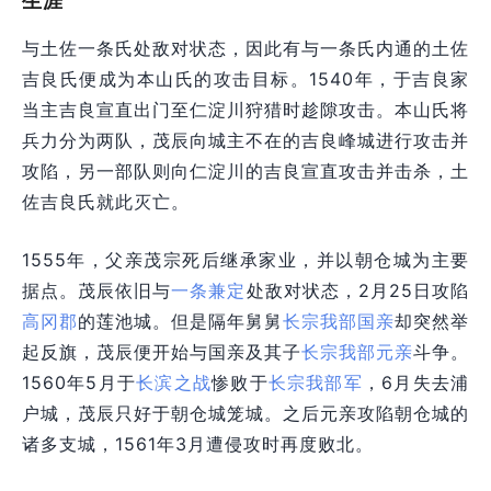
生涯
与土佐一条氏处敌对状态，因此有与一条氏内通的土佐
吉良氏便成为本山氏的攻击目标。1540年，于吉良家
当主吉良宣直出门至仁淀川狩猎时趁隙攻击。本山氏将
兵力分为两队，茂辰向城主不在的吉良峰城进行攻击并
攻陷，另一部队则向仁淀川的吉良宣直攻击并击杀，土
佐吉良氏就此灭亡。
1555年，父亲茂宗死后继承家业，并以朝仓城为主要
据点。茂辰依旧与
一条兼定
处敌对状态，2月25日攻陷
高冈郡
的莲池城。但是隔年舅舅
长宗我部国亲
却突然举
起反旗，茂辰便开始与国亲及其子
长宗我部元亲
斗争。
1560年5月于
长滨之战
惨败于
长宗我部军
，6月失去浦
户城，茂辰只好于朝仓城笼城。之后元亲攻陷朝仓城的
诸多支城，1561年3月遭侵攻时再度败北。