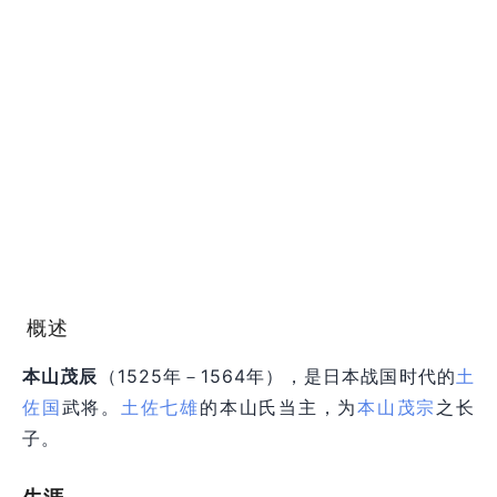
概述
本山茂辰
（1525年－1564年），是日本战国时代的
土
佐国
武将。
土佐七雄
的本山氏当主，为
本山茂宗
之长
子。