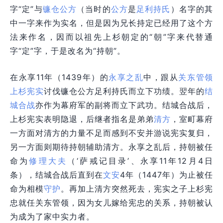
字“定”与
镰仓公方
（当时的
公方
是
足利持氏
）名字的其
中一字来作为实名，但是因为兄长持定已经用了这个方
法来作名，因而以祖先上杉朝定的“朝”字来代替通
字“定”字，于是改名为“持朝”。
在永享11年（1439年）的
永享之乱
中，跟从
关东管领
上杉宪实
讨伐镰仓公方足利持氏而立下功绩。翌年的
结
城合战
亦作为幕府军的副将而立下武功。结城合战后，
上杉宪实表明隐退，后继者指名是弟弟
清方
，室町幕府
一方面对清方的力量不足而感到不安并游说宪实复归，
另一方面则期待持朝辅助清方。永享之乱后，持朝被任
命为
修理大夫
（‘萨戒记目录’、永享11年12月4日
条），结城合战后直到在
文安
4年（1447年）为止被任
命为相模
守护
。再加上清方突然死去，宪实之子上杉宪
忠就任关东管领，因为女儿嫁给宪忠的关系，持朝被认
为成为了家中实力者。