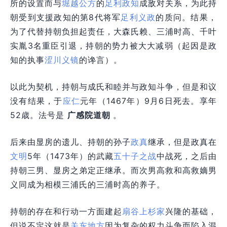
所的设置而与
堀越公方
的
足利政知
成敌对关系，为此持
朝受到支援政知的第8代将军
足利义政
的质问。结果，
为了代替持朝负担起责任，大森氏赖、三浦时高、千叶
实胤3名重臣引退，持朝的势力被大大减弱（起因是政
知的执事
涩川义镜
的谗言）。
以此为契机，持朝与成氏和睦并与政知斗争，但是和议
没有结果，于
应仁
元年（1467年）9月6日死去。享年
52歳。法号是
广感院道朝
。
后来由显房的遗儿、持朝的孙子
政真
继承，但是政真在
文明
5年（1473年）的武藏
五十子之战
中战死，之后由
持朝三男、显房之弟定正继承。而次男高救和高救嫡男
义同成为相模三浦氏的三浦时高的养子。
持朝的存在和行动一方面建起
扇谷上杉家
兴隆的基础，
但说不定这就是
关东地方
因为复杂的权力斗争而陷入混