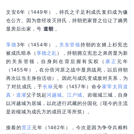
文安6年（1449年），持氏之子足利成氏复归成为镰
仓公方。因为曾经攻灭持氏，持朝把家督之位让了嫡男
显房后出家，号
道朝
。
享德
3年（1454年），
关东管领
持朝的女婿上杉宪忠
被成氏暗杀（
享德之乱
），持朝拥立宪忠之弟房显为新
的关东管领，自身则在背后握有实权（
康正
元年
（1455年），在分倍河原之战中显房战死，以后持朝
再次以当主身份活动）。因此与成氏变成敌对关系，为
了对抗成氏，于
长禄
元年（1457年）命令
家宰
太田道
真
・
道灌
父子筑起
河越城
、
江户城
、岩槻城三城，自身
以河越城为居城，以此进行武藏的分国化（现今的主流
是岩槻城为成氏方的成田正等所筑）。
接着的
宽正
元年（1462年），今次是因为争夺兵粮料