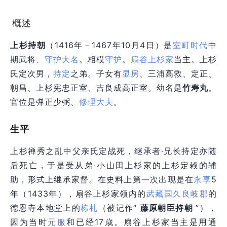
概述
上杉持朝
（1416年－1467年10月4日）是
室町时代
中
期武将、
守护大名
。相模
守护
。
扇谷上杉家
当主。上杉
氏定次男，
持定
之弟。子女有
显房
、三浦高救、定正、
朝昌、上杉宪忠正室、吉良成高正室。幼名是
竹寿丸
。
官位是弹正少弼、
修理大夫
。
生平
上杉禅秀之乱中父亲氏定战死，继承者‧兄长持定亦随
后死亡，于是受从弟‧小山田上杉家的上杉定赖的辅
助，形式上继承家督。在史料上第一次出现是在
永享
5
年（1433年），扇谷上杉家领内的
武藏国
久良岐郡
的
德恩寺本地堂上的
栋札
（被记作“
藤原朝臣持朝
”），
因为当时
元服
和已经17歳。扇谷上杉家当主是用通